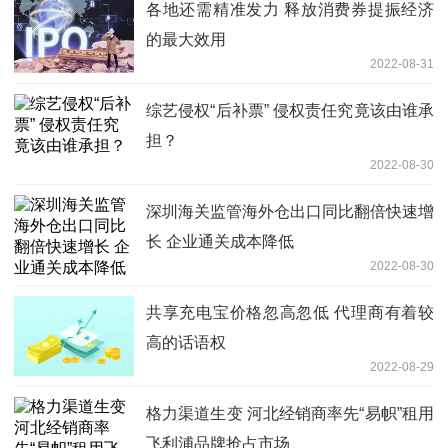
各地还需精准发力 释放消费券提振经济
的最大效用
2022-08-31
综艺侵权“后补票” 侵权责任究竟该由谁承
担？
2022-08-30
深圳海关监管海外仓出口同比翻倍快速增
长 企业通关成本降低
2022-08-30
共享充电宝价格忽高忽低 代理商有着较
高的话语权
2022-08-29
格力渠道生变 河北经销商率先“易帜”租用
飞利浦品牌抢占市场