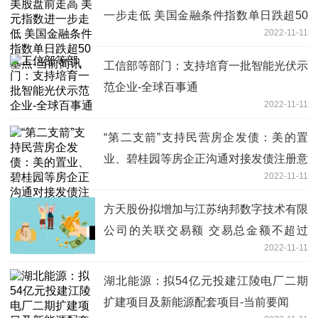
一步走低 美国金融条件指数单日跌超50
2022-11-11
基点-当前简讯
工信部等部门：支持培育一批智能光伏示
范企业-全球百事通
2022-11-11
“第二支箭”支持民营房企发债：美的置
业、碧桂园等房企正沟通对接发债注册意
2022-11-11
向-今日快讯
方天股份拟增加与江苏纳邦数字技术有限
公司的关联交易额 交易总金额不超过
2022-11-11
1300万-天天看点
湖北能源：拟54亿元投建江陵电厂二期
扩建项目及新能源配套项目-当前要闻