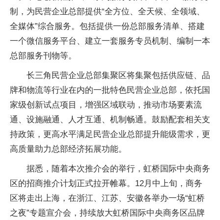
制，为民营企业总部提供“全方位、全天候、全领域、
全媒体”综合服务。包括提供一份总部服务清单、搭建
一个
微信
服务
平
台、建立一套服务专员机制、编制一本
总部服务刊物等。
长三角民营企业总部集聚区将集聚包括供应链、品
牌和物流等行业在内的一批特色民营企业总部，依托
国
家
级创新试点项目，增强区域联动，推动市场要素流
通、设施融通、人才互通、机制畅通。鼓励配套相关支
持政策，更高水
平
满足民营企业总部提升能级需求，更
高质量助力总部经济拓展功能。
据悉，随着本次推介会的举行，虹桥国际
中央
商务
区的招商推介计划正式拉开帷幕。12月中上旬，商务
区将走出上海，在浙江、江苏、安徽各举办一场“虹桥
之夜”专题宣介会，持续放大虹桥国际
中央
商务区品牌