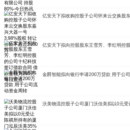
亿安天下拟收购控股子公司怀来云交换股东嘉兴
亿安天下拟向控股股东王雪芳、李红明控股的
金爵智能拟向银行申请200万贷款 用于公
沃美物流控股子公司厦门沃佳美拟以0元受