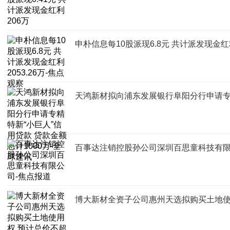
申朴信息每10股派现6.8元 共计派发现金红利
天鸿新材拟向浦东发展银行阜阳分行申请专精
百事达注销控股孙公司深圳百思童科技有限
博大新材全资子公司惠州天选拟购买土地使用