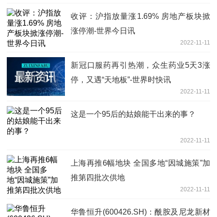
收评：沪指放量涨1.69% 房地产板块掀
涨停潮-世界今日讯
2022-11-11
新冠口服药再引热潮，众生药业5天3涨
停，又遇“天地板”-世界时快讯
2022-11-11
这是一个95后的姑娘能干出来的事？
2022-11-11
上海再推6幅地块 全国多地“因城施策”加
推第四批次供地
2022-11-11
华鲁恒升(600426.SH)：酰胺及尼龙新材