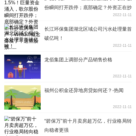
份瞬间打开跌停；底部确定？外资正在抄
2022-11-11
底房地产；Web3.0概念爆发了，这些股
票......
长江环保集团湖北区域公司污水处理量首
破亿吨！
2022-11-11
龙佰集团上调部分产品销售价格
2022-11-11
福州公积金还异地房贷如何还？-热闻
2022-11-11
“碧保万”前十月卖房超万亿，行业格局转
向稳者更强