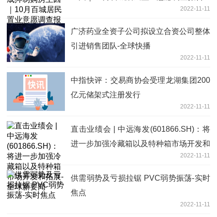
2022-11-11
广济药业全资子公司拟设立合资公司整体
引进销售团队-全球快播
2022-11-11
中指快评：交易商协会受理龙湖集团200
亿元储架式注册发行
2022-11-11
直击业绩会 | 中远海发(601866.SH)：将
进一步加强冷藏箱以及特种箱市场开发和
2022-11-11
拓展-全球新要闻
供需弱势及亏损拉锯 PVC弱势振荡-实时
焦点
2022-11-11