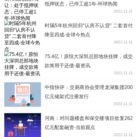
抵押状态，已停工超1年-环球热闻
2022-11-11
时隔5年杭州回归“认房不认贷” 二套首付
降至四成-全球今热点
2022-11-11
75.4亿！原恒大深圳总部地块挂牌，成交
款将用于还债-最资讯
2022-11-11
中指快评：交易商协会受理龙湖集团200
亿元储架式注册发行
2022-11-11
河南：对问题楼盘和保交楼项目批复262
亿元配套融资-当前观点
2022-11-11