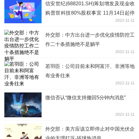
信安世纪(688201.SH)筹划增发及现金收
购普世科技80%股权事宜 11月14日起停
2022-11-11
牌
外交部：中方出台进一步优化疫情防控工
作二十条措施绝不是躺平
2022-11-11
若羽臣：公司目前未和阿富汗、非洲等地
有业务往来
2022-11-11
微信否认“微信支持撤回5分钟内消息”
2022-11-11
外交部：美方应该立即停止对中国光伏企
业的无理打压-环球热消息