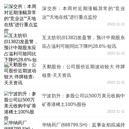
深交所：本周对近期涨幅异常的“竞业
达”“天地在线”进行重点监控
2022-11-11
互太纺织(01382)发盈警，预计中期股东
应占溢利可能同比下降约28.6%-短讯
2022-11-11
天鹅股份：公司股价近期波动较大 停牌
核查-天天资讯
2022-11-11
宁波韵升：参股公司以500万美元收购中
矿香港稀土100%股份
2022-11-11
华纳药厂(688799.SH)：监事金焰拟减持