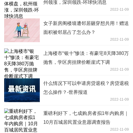
州领涨，深圳领跌-环球快消息
2022-11-09
女子新房阁楼墙遭邻居砸穿想共用！赠送
面积被邻居占了怎么办？
2022-11-09
上海楼市“银十”惨淡：有豪宅8天降380万
抛售，学区房挂牌价断崖式下调
2022-11-09
什么情况下可以申请房贷退税？房贷退税
怎么操作？-世界报道
2022-11-09
重磅利好下，七成购房者拟1年内购房｜
10月百城居民置业意愿调查报告
2022-11-09