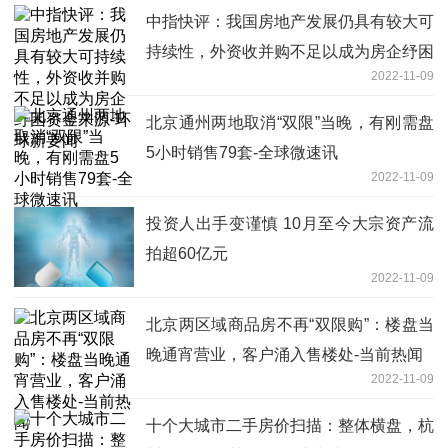
中指快评：我国房地产发展仍具有较大可
持续性，外资收并购不足以成为房企纾困
2022-11-09
资金来源-环球新要闻
北京通州两地取消“双限”当晚，有刚需盘
5小时销售79套-全球微速讯
2022-11-09
投资人出手变谨慎 10月至今大宗资产流
拍超60亿元
2022-11-09
北京两区域商品房不再“双限购”：楼盘当
晚通宵营业，客户涌入售楼处-当前热闻
2022-11-09
十个大城市二手房价扫描：整体横盘，杭