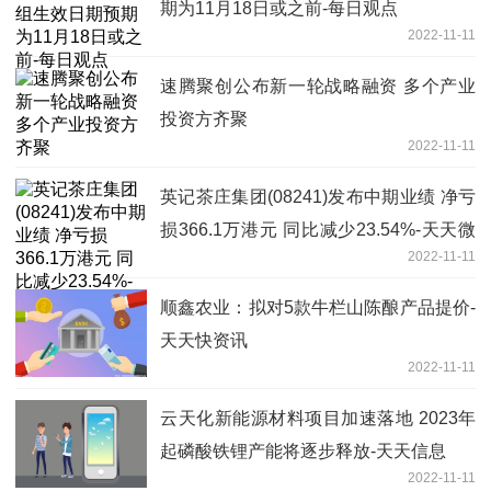
期为11月18日或之前-每日观点
2022-11-11
速腾聚创公布新一轮战略融资 多个产业
投资方齐聚
2022-11-11
英记茶庄集团(08241)发布中期业绩 净亏
损366.1万港元 同比减少23.54%-天天微
2022-11-11
头条
顺鑫农业：拟对5款牛栏山陈酿产品提价-
天天快资讯
2022-11-11
云天化新能源材料项目加速落地 2023年
起磷酸铁锂产能将逐步释放-天天信息
2022-11-11