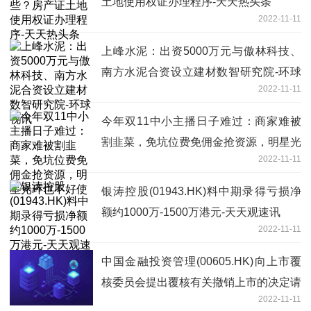
土地使用权证办理程序-天天热头条
2022-11-11
上峰水泥：出资5000万元与傲林科技、
南方水泥合资设立建材数智研究院-环球
2022-11-11
视讯
今年双11中小主播日子难过：商家难被
割韭菜，免坑位费免佣金抢资源，明星光
2022-11-11
环也不好使
银涛控股(01943.HK)料中期录得亏损净
额约1000万-1500万港元-天天观速讯
2022-11-11
中国金融投资管理(00605.HK)向上市覆
核委员会提出覆核有关撤销上市的决定请
2022-11-11
求-全球报资讯