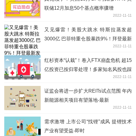
联储12月加息50个基点概率骤增
2022-11-11
又见爆雷！美股大跳水 特斯拉蒸发超
3000亿 巴菲特重仓股暴跌9%！拜登最新
2022-11-11
发声-焦点速读
红杉资本“认栽”！卷入FTX崩盘危机 超15
亿投资已按归零处理！多家知名风投也踩
2022-11-11
雷-环球热门
证监会将进一步扩大REITs试点范围 年内
新能源相关项目有望落地-最新
2022-11-11
需求激增 上市公司“找锂”成风 提锂技术
产业有望受益-即时