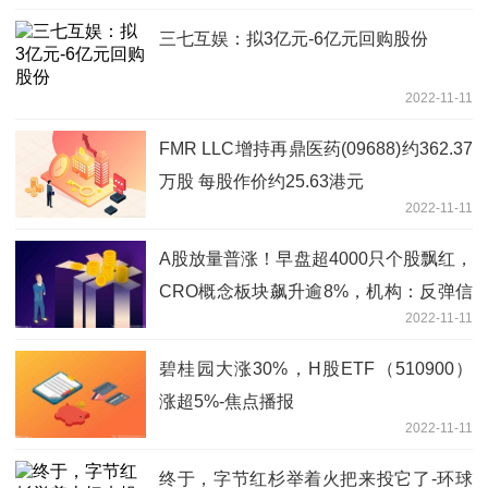
三七互娱：拟3亿元-6亿元回购股份
2022-11-11
FMR LLC增持再鼎医药(09688)约362.37
万股 每股作价约25.63港元
2022-11-11
A股放量普涨！早盘超4000只个股飘红，
CRO概念板块飙升逾8%，机构：反弹信
2022-11-11
号已确立-要闻
碧桂园大涨30%，H股ETF（510900）
涨超5%-焦点播报
2022-11-11
终于，字节红杉举着火把来投它了-环球