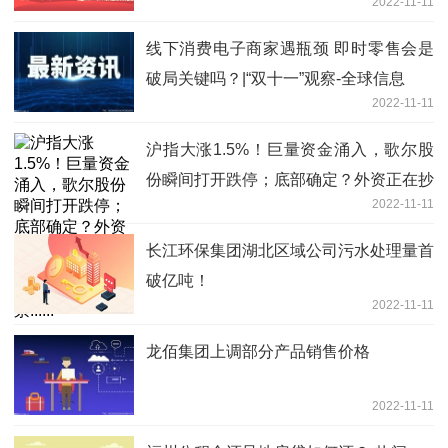
2022-11-11
线下消费电子商家遇瓶颈 即时零售会是
破局关键吗？|“双十一”观察-全球信息
2022-11-11
沪指大涨1.5%！巨量资金涌入，歌尔股
份瞬间打开跌停；底部确定？外资正在抄
2022-11-11
底房地产；Web3.0概念爆发了，这些股
票......
长江环保集团湖北区域公司污水处理量首
破亿吨！
2022-11-11
龙佰集团上调部分产品销售价格
2022-11-11