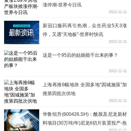
涨停潮-世界今日讯
2022-11-11
新冠口服药再引热潮，众生药业5天3涨
停，又遇“天地板”-世界时快讯
2022-11-11
这是一个95后的姑娘能干出来的事？
2022-11-11
上海再推6幅地块 全国多地“因城施策”加
推第四批次供地
2022-11-11
华鲁恒升(600426.SH)：酰胺及尼龙新材
料项目(30万吨/年)尼龙6切片装置投产-焦
2022-11-11