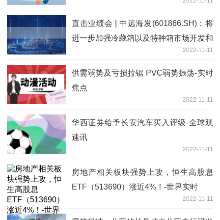
2022-11-11
直击业绩会 | 中远海发(601866.SH)：将
进一步加强冷藏箱以及特种箱市场开发和
2022-11-11
拓展-全球新要闻
供需弱势及亏损拉锯 PVC弱势振荡-实时
焦点
2022-11-11
华西证券给予长安汽车买入评级-全球观
速讯
2022-11-11
房地产相关板块强势上攻，恒生高股息
ETF（513690）涨近4%！-世界实时
2022-11-11