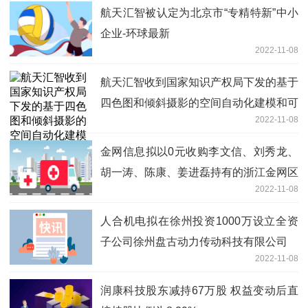
航天汇智被认定为北京市“专精特新”中小
企业-环球最新
2022-11-08
航天汇智收到国家知识产权局下发的基于
四色图和倾斜摄影的空间自动化建模和可
2022-11-08
视化方法的发明专利权通知书-快讯
金网信息拟以0元收购李文信、刘秀龙、
胡一涛、陈康、姜进磊持有的浙江金网区
2022-11-08
块链技术共计51%的股权-全球动态
人合机电拟在徐州投资1000万设立全资
子公司徐州盘古动力传动科技有限公司
2022-11-08
润康科技股东减持67万股 权益变动后直