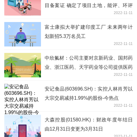
目备案证 确定了项目土地，能评、环评
2022-11-11
等正在办理中-全球微资讯
富士康拟大举扩建印度工厂 未来两年计
划新招5.3万名员工
2022-11-11
中欣氟材：公司主要对京新药业、国邦药
业、浙江医药、天宇药业等公司提供医药
2022-11-11
中间体-环球讯息
安记食品(603696.SH)：实控人林肖芳以
大宗交易减持1.99%的股份-今热点
2022-11-11
大森控股(01580.HK)：财政年度年结日
由12月31日变更为3月31日
2022-11-11