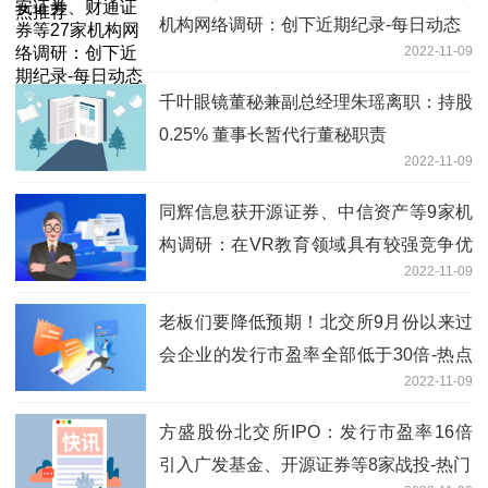
机构网络调研：创下近期纪录-每日动态
2022-11-09
千叶眼镜董秘兼副总经理朱瑶离职：持股
0.25% 董事长暂代行董秘职责
2022-11-09
同辉信息获开源证券、中信资产等9家机
构调研：在VR教育领域具有较强竞争优
2022-11-09
势-全球热资讯
老板们要降低预期！北交所9月份以来过
会企业的发行市盈率全部低于30倍-热点
2022-11-09
在线
方盛股份北交所IPO：发行市盈率16倍
引入广发基金、开源证券等8家战投-热门