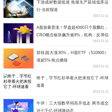
下游成材数据低迷 焦煤生产延续低库运
行-当前报道
2022-11-11
A股放量普涨！早盘超4000只个股飘红，
CRO概念板块飙升逾8%，机构：反弹信
2022-11-11
号已确立-要闻
碧桂园大涨30%，H股ETF（510900）
涨超5%-焦点播报
2022-11-11
终于，字节红杉举着火把来投它了-环球
速看
2022-11-11
午评：三大指数早间高开低走 两市成交
达七千亿-环球微动态