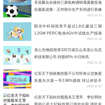
禾昌聚合在接待三家机构调研透露募投项
目最新进展：正对部分生产车间进行装修
2022-11-11
以及设备采购阶段
阳光中科拟投资不超过1.8亿建设三期
1.2GW PERC电池AGV中试线生产线项
2022-11-10
目-全球热闻
龙心生物拟投资320万成立山东龙心生态
科技有限公司 持股80%-今日热讯
2022-11-10
亿安天下拟收购控股子公司怀来云交换股
东嘉兴大器一号3.98%股权 转让价款不
2022-11-10
超过2100万
亿安天下拟向控股股东王雪芳、李红明控
股的公司十纪科技签订借款合同 借款金