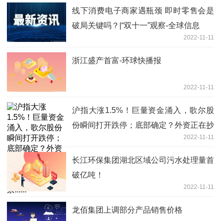
线下消费电子商家遇瓶颈 即时零售会是
破局关键吗？|“双十一”观察-全球信息
2022-11-11
浙江盛产首富-环球快播报
2022-11-11
沪指大涨1.5%！巨量资金涌入，歌尔股
份瞬间打开跌停；底部确定？外资正在抄
2022-11-11
底房地产；Web3.0概念爆发了，这些股
票......
长江环保集团湖北区域公司污水处理量首
破亿吨！
2022-11-11
龙佰集团上调部分产品销售价格